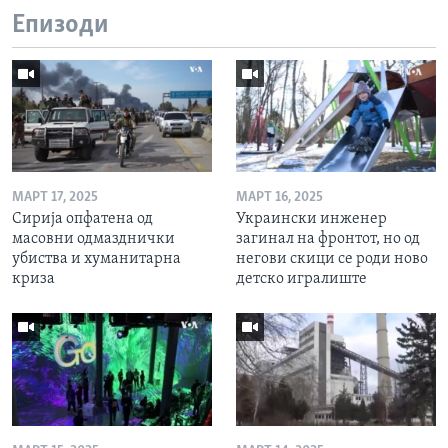
Епизоди
МАРТ 17, 2025
МАРТ 16, 2025
Сирија опфатена од
Украински инженер
масовни одмазднички
загинал на фронтот, но од
убиства и хуманитарна
негови скици се роди ново
криза
детско игралиште