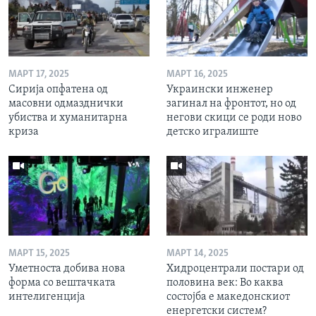
МАРТ 17, 2025
МАРТ 16, 2025
Сирија опфатена од
Украински инженер
масовни одмазднички
загинал на фронтот, но од
убиства и хуманитарна
негови скици се роди ново
криза
детско игралиште
МАРТ 15, 2025
МАРТ 14, 2025
Уметноста добива нова
Хидроцентрали постари од
форма со вештачката
половина век: Во каква
интелигенција
состојба е македонскиот
енергетски систем?