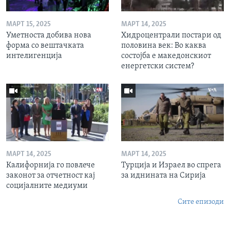
МАРТ 15, 2025
МАРТ 14, 2025
Уметноста добива нова
Хидроцентрали постари од
форма со вештачката
половина век: Во каква
интелигенција
состојба е македонскиот
енергетски систем?
МАРТ 14, 2025
МАРТ 14, 2025
Калифорнија го повлече
Турција и Израел во спрега
законот за отчетност кај
за иднината на Сирија
социјалните медиуми
Сите епизоди