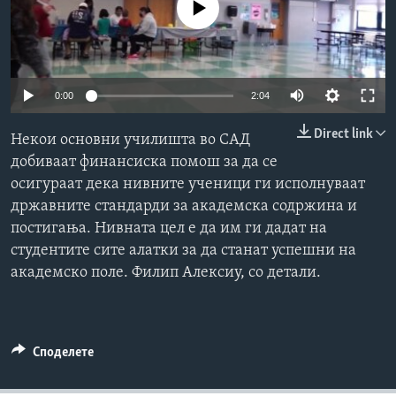
No media source currently available
ИНТЕРВЈУА
Јазици
0:00
2:04
Direct link
Некои основни училишта во САД
добиваат финансиска помош за да се
осигураат дека нивните ученици ги исполнуваат
државните стандарди за академска содржина и
постигања. Нивната цел е да им ги дадат на
студентите сите алатки за да станат успешни на
академско поле. Филип Алексиу, со детали.
Споделете