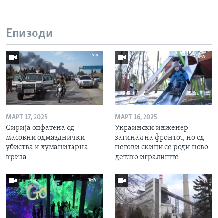
Епизоди
МАРТ 17, 2025
МАРТ 16, 2025
Сирија опфатена од
Украински инженер
масовни одмазднички
загинал на фронтот, но од
убиства и хуманитарна
негови скици се роди ново
криза
детско игралиште