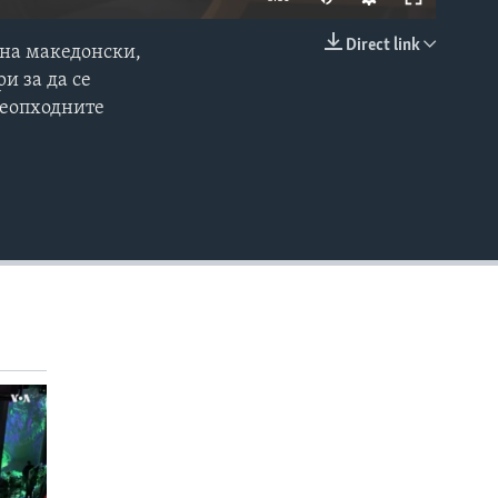
Direct link
 на македонски,
EMBED
ри за да се
неопходните