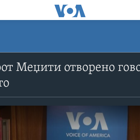
т Меџити отворено гово
то