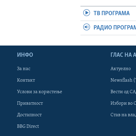
ТВ ПРОГРАМА
РАДИО ПРОГРА
ИНФО
ГЛАС НА
За нас
Актуелно
Контакт
Newsflash (
Learning English
Услови за користење
Вести од СА
Приватност
Избори во 
НАКУСО...
Достапност
Став на вла
BBG Direct
Јазици