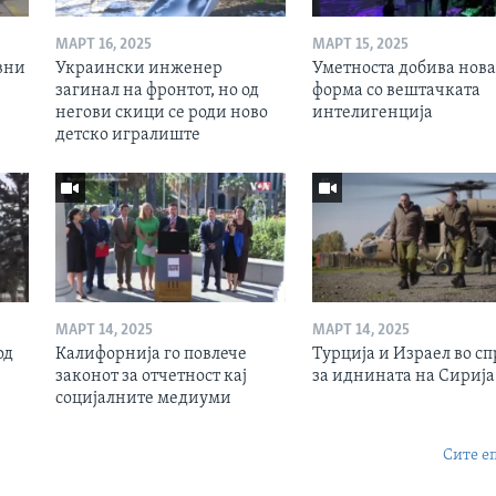
МАРТ 16, 2025
МАРТ 15, 2025
вни
Украински инженер
Уметноста добива нова
загинал на фронтот, но од
форма со вештачката
негови скици се роди ново
интелигенција
детско игралиште
МАРТ 14, 2025
МАРТ 14, 2025
од
Калифорнија го повлече
Турција и Израел во сп
законот за отчетност кај
за иднината на Сирија
социјалните медиуми
Сите е