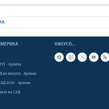
МА
 АМЕРИКА
НАКУСО...
TV) - Архива
Д во минута - Архива
САД 2020 - Архива
дата на САД