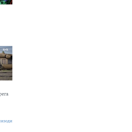
рега
пизоди