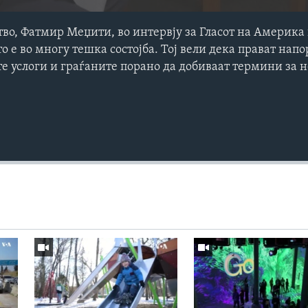
тво, Фатмир Меџити, во интервју за Гласот на Америка
о е во многу тешка состојба. Тој вели дека прават напо
те услоги и граѓаните порано да добиваат термини за 