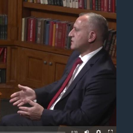
able
8:39