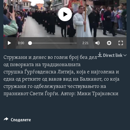
ИНТЕРВЈУА
Јазици
No media source currently available
0:00
2:21
Direct link
Стружани и денес во голем број беа дел
од поворката на традционалната
струшка Ѓурѓовденска Литија, која е најголема и
една од ретките од ваков вид на Балканот, со која
стружани го одбележуваат чествувањето на
празникот Свети Ѓорѓи. Автор: Мики Трајковски
Споделете