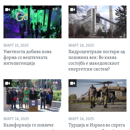
МАРТ 15, 2025
МАРТ 14, 2025
Уметноста добива нова
Хидроцентрали постари од
форма со вештачката
половина век: Во каква
интелигенција
состојба е македонскиот
енергетски систем?
МАРТ 14, 2025
МАРТ 14, 2025
Калифорнија го повлече
Турција и Израел во спрега