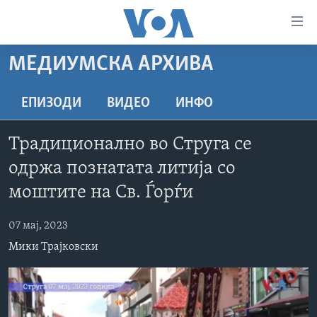
Линкови
за
пристапност
МЕДИУМСКА АРХИВА
ДОМА
Премини
на
РУБРИКИ
ЕПИЗОДИ
ВИДЕО
ИНФО
главната
ФОТОГАЛЕРИИ
САД
содржина
Традиционално во Струга се
Премини
ДОКУМЕНТАРЦИ
МАКЕДОНИЈА
одржа познатата литија со
до
АРХИВИРАНА ПРОГРАМА
СВЕТ
страната
моштите на Св. Ѓорѓи
ЗА НАС
за
ЕКОНОМИЈА
NEWSFLASH - АРХИВА
навигација
07 мај, 2023
ПОЛИТИКА
ВЕСТИ ОД САД ВО МИНУТА - АРХИВА
Пребарувај
Learning English
Мики Трајковски
ЗДРАВЈЕ
ИЗБОРИ ВО САД 2020 - АРХИВА
НАКУСО...
НАУКА
УМЕТНОСТ И ЗАБАВА