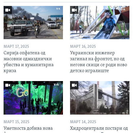
МАРТ 17, 2025
МАРТ 16, 2025
Сирија опфатена од
Украински инженер
масовни одмазднички
загинал на фронтот, но од
убиства и хуманитарна
негови скици се роди ново
криза
детско игралиште
МАРТ 15, 2025
МАРТ 14, 2025
Уметноста добива нова
Хидроцентрали постари од