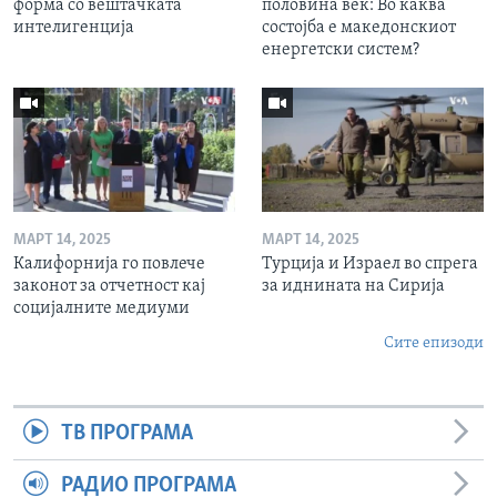
форма со вештачката
половина век: Во каква
интелигенција
состојба е македонскиот
енергетски систем?
МАРТ 14, 2025
МАРТ 14, 2025
Калифорнија го повлече
Турција и Израел во спрега
законот за отчетност кај
за иднината на Сирија
социјалните медиуми
Сите епизоди
ТВ ПРОГРАМА
РАДИО ПРОГРАМА