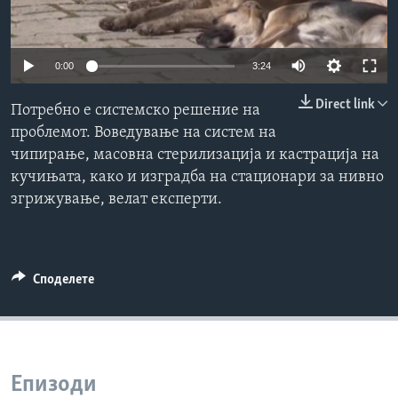
ИНТЕРВЈУА
Јазици
0:00
3:24
Direct link
Потребно е системско решение на
проблемот. Воведување на систем на
чипирање, масовна стерилизација и кастрација на
кучињата, како и изградба на стационари за нивно
згрижување, велат експерти.
Споделете
Епизоди