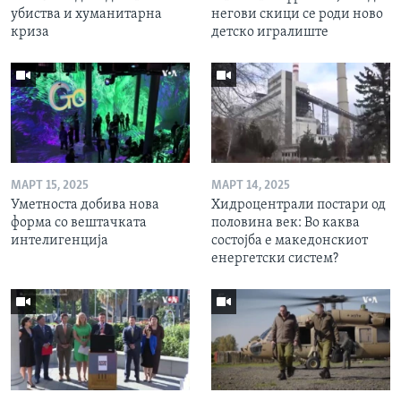
убиства и хуманитарна
негови скици се роди ново
криза
детско игралиште
МАРТ 15, 2025
МАРТ 14, 2025
Уметноста добива нова
Хидроцентрали постари од
форма со вештачката
половина век: Во каква
интелигенција
состојба е македонскиот
енергетски систем?