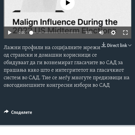
No media source currently available
ИНТЕРВЈУА
Јазици
0:00
3:35
Direct link
Лажни профили на социјалните мрежи
од странски и домашни корисници се
обидуваат да ги вознемират гласачите во САД за
прашања како што е интегритетот на гласачкиот
систем во САД. Тие се меѓу многуте предизвици на
овогодинешните конгресни избори во САД
Споделете