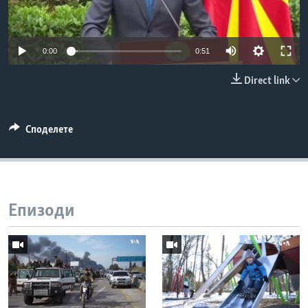
ИНТЕРВЈУА
Јазици
0:00
0:51
Direct link
Споделете
Епизоди