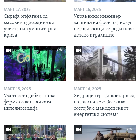
МАРТ 17, 2025
МАРТ 16, 2025
Сирија опфатена од
Украински инженер
масовни одмазднички
загинал на фронтот, но од
убиства и хуманитарна
негови скици се роди ново
криза
детско игралиште
МАРТ 15, 2025
МАРТ 14, 2025
Уметноста добива нова
Хидроцентрали постари од
форма со вештачката
половина век: Во каква
интелигенција
состојба е македонскиот
енергетски систем?