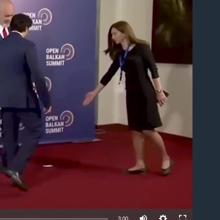
able
3:00