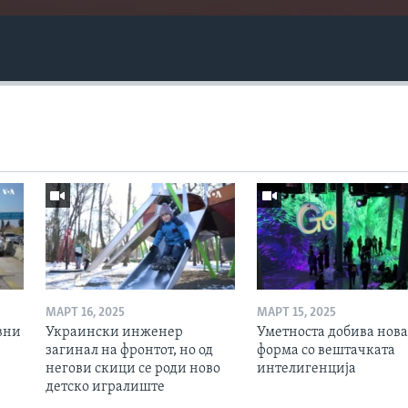
МАРТ 16, 2025
МАРТ 15, 2025
вни
Украински инженер
Уметноста добива нова
загинал на фронтот, но од
форма со вештачката
негови скици се роди ново
интелигенција
детско игралиште