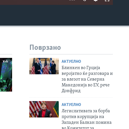
EMBED
Поврзано
АКТУЕЛНО
Блинкен во Грција
веројатно ќе разговара и
за влезот на Северна
Македонија во ЕУ, рече
Донфрид
АКТУЕЛНО
Легислативата за борба
против корупција на
Западен Балкан помина
во Комитетот за