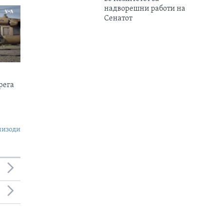
надворешни работи на
Сенатот
рега
пизоди