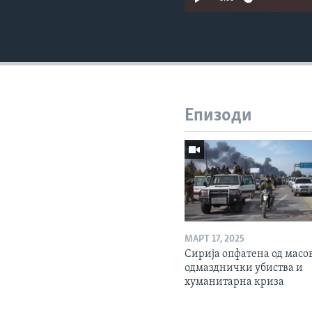
Епизоди
МАРТ 17, 2025
Сирија опфатена од масо
одмазднички убиства и
хуманитарна криза