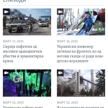
Епизоди
МАРТ 17, 2025
МАРТ 16, 2025
Сирија опфатена од
Украински инженер
масовни одмазднички
загинал на фронтот, но од
убиства и хуманитарна
негови скици се роди ново
криза
детско игралиште
МАРТ 15, 2025
МАРТ 14, 2025
Уметноста добива нова
Хидроцентрали постари од