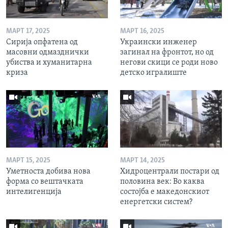
МАРТ 17, 2025
МАРТ 16, 2025
Сирија опфатена од
Украински инженер
масовни одмазднички
загинал на фронтот, но од
убиства и хуманитарна
негови скици се роди ново
криза
детско игралиште
МАРТ 15, 2025
МАРТ 14, 2025
Уметноста добива нова
Хидроцентрали постари од
форма со вештачката
половина век: Во каква
интелигенција
состојба е македонскиот
енергетски систем?