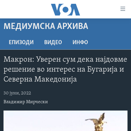
Линкови
за
пристапност
МЕДИУМСКА АРХИВА
ДОМА
Премини
на
РУБРИКИ
ЕПИЗОДИ
ВИДЕО
ИНФО
главната
ФОТОГАЛЕРИИ
САД
содржина
Макрон: Уверен сум дека најдовме
Премини
ДОКУМЕНТАРЦИ
МАКЕДОНИЈА
решение во интерес на Бугарија и
до
АРХИВИРАНА ПРОГРАМА
СВЕТ
страната
Северна Македонија
ЗА НАС
за
ЕКОНОМИЈА
NEWSFLASH - АРХИВА
навигација
30 јуни, 2022
ПОЛИТИКА
ВЕСТИ ОД САД ВО МИНУТА - АРХИВА
Пребарувај
Learning English
Владимир Мирчески
ЗДРАВЈЕ
ИЗБОРИ ВО САД 2020 - АРХИВА
НАКУСО...
НАУКА
УМЕТНОСТ И ЗАБАВА