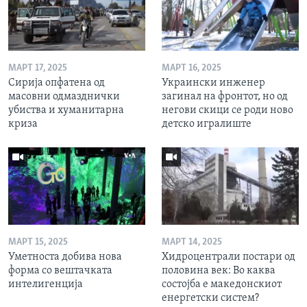
МАРТ 17, 2025
МАРТ 16, 2025
Сирија опфатена од
Украински инженер
масовни одмазднички
загинал на фронтот, но од
убиства и хуманитарна
негови скици се роди ново
криза
детско игралиште
МАРТ 15, 2025
МАРТ 14, 2025
Уметноста добива нова
Хидроцентрали постари од
форма со вештачката
половина век: Во каква
интелигенција
состојба е македонскиот
енергетски систем?