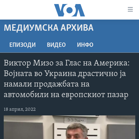
Линкови
за
пристапност
МЕДИУМСКА АРХИВА
ДОМА
Премини
на
РУБРИКИ
ЕПИЗОДИ
ВИДЕО
ИНФО
главната
ФОТОГАЛЕРИИ
САД
содржина
Виктор Мизо за Глас на Америка:
Премини
ДОКУМЕНТАРЦИ
МАКЕДОНИЈА
Војната во Украина драстично ја
до
АРХИВИРАНА ПРОГРАМА
СВЕТ
страната
намали продажбата на
ЗА НАС
за
ЕКОНОМИЈА
NEWSFLASH - АРХИВА
автомобили на европскиот пазар
навигација
ПОЛИТИКА
ВЕСТИ ОД САД ВО МИНУТА - АРХИВА
Пребарувај
Learning English
18 април, 2022
ЗДРАВЈЕ
ИЗБОРИ ВО САД 2020 - АРХИВА
НАКУСО...
НАУКА
УМЕТНОСТ И ЗАБАВА