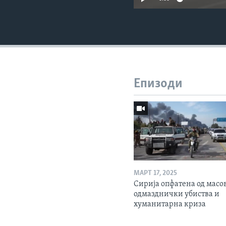
Епизоди
МАРТ 17, 2025
Сирија опфатена од масо
одмазднички убиства и
хуманитарна криза