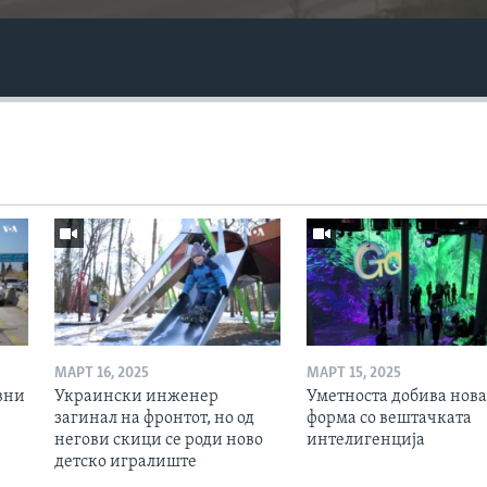
МАРТ 16, 2025
МАРТ 15, 2025
вни
Украински инженер
Уметноста добива нова
загинал на фронтот, но од
форма со вештачката
негови скици се роди ново
интелигенција
детско игралиште