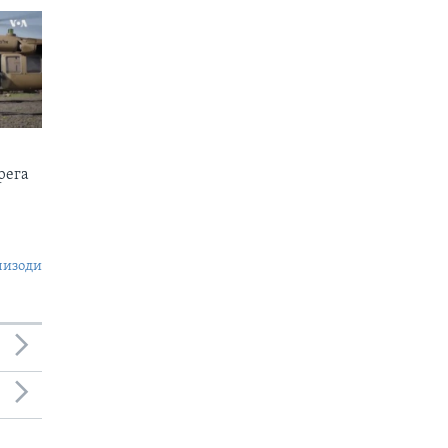
рега
пизоди