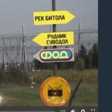
able
3:10