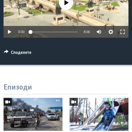
No media source currently available
ИНТЕРВЈУА
Јазици
0:00
8:06
Споделете
Епизоди