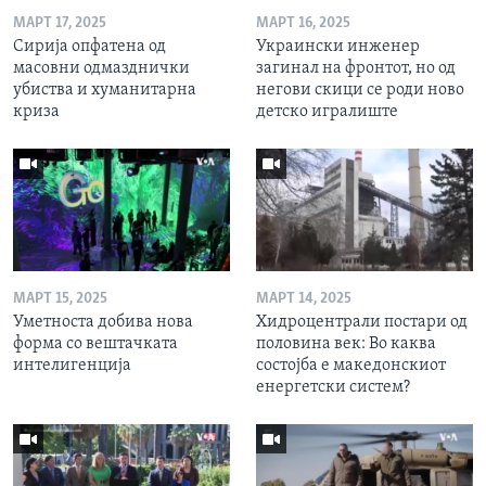
МАРТ 17, 2025
МАРТ 16, 2025
Сирија опфатена од
Украински инженер
масовни одмазднички
загинал на фронтот, но од
убиства и хуманитарна
негови скици се роди ново
криза
детско игралиште
МАРТ 15, 2025
МАРТ 14, 2025
Уметноста добива нова
Хидроцентрали постари од
форма со вештачката
половина век: Во каква
интелигенција
состојба е македонскиот
енергетски систем?