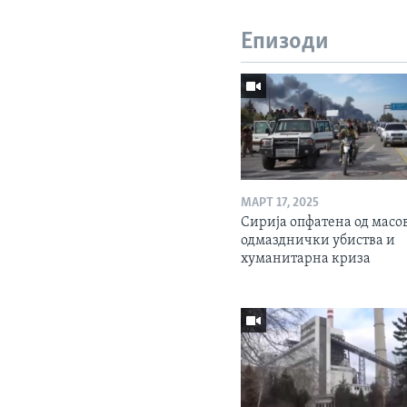
Епизоди
МАРТ 17, 2025
Сирија опфатена од масо
одмазднички убиства и
хуманитарна криза