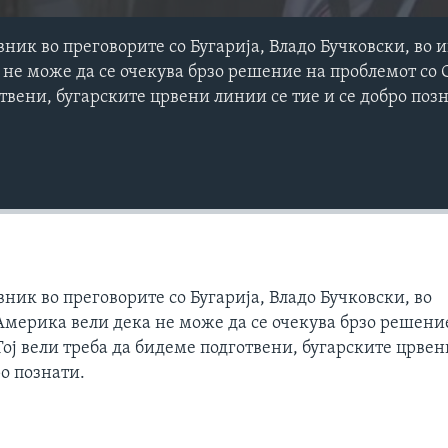
ник во преговорите со Бугарија, Владо Бучковски, во и
не може да се очекува брзо решение на проблемот со С
твени, бугарските црвени линии се тие и се добро поз
ник во преговорите со Бугарија, Владо Бучковски, во
 Америка вели дека не може да се очекува брзо решени
Тој вели треба да бидеме подготвени, бугарските црвен
ро познати.