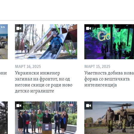
МАРТ 16, 2025
МАРТ 15, 2025
вни
Украински инженер
Уметноста добива нова
загинал на фронтот, но од
форма со вештачката
негови скици се роди ново
интелигенција
детско игралиште