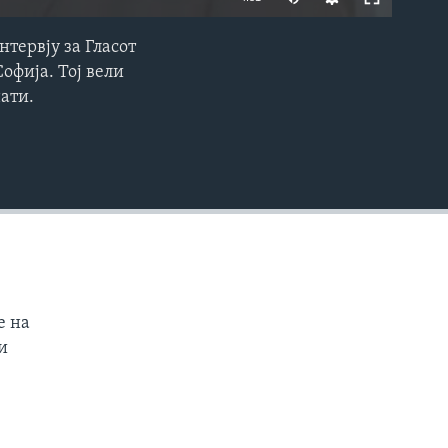
нтервју за Гласот
EMBED
офија. Тој вели
нати.
е на
и