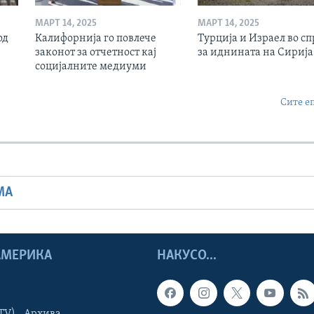
МАРТ 14, 2025
МАРТ 14, 2025
од
Калифорнија го повлече
Турција и Израел во сп
законот за отчетност кај
за иднината на Сирија
социјалните медиуми
Сите е
МА
 АМЕРИКА
НАКУСО...
TV) - Архива