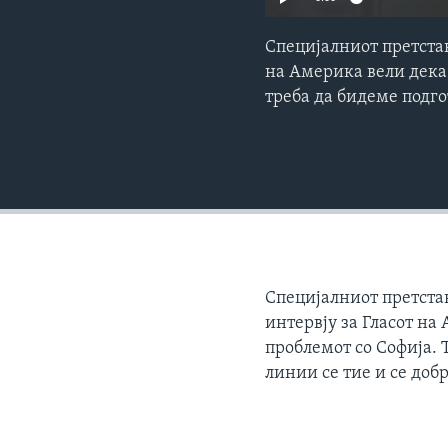
Специјалниот претстав
на Америка вели дека 
треба да бидеме подго
Специјалниот претстав
интервју за Гласот на
проблемот со Софија. 
линии се тие и се доб