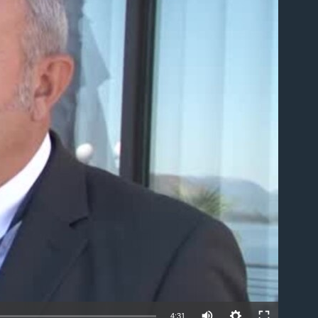
able
4:31