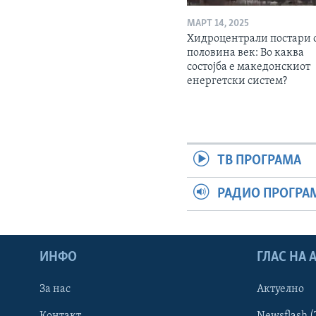
МАРТ 14, 2025
Хидроцентрали постари 
половина век: Во каква
состојба е македонскиот
енергетски систем?
ТВ ПРОГРАМА
РАДИО ПРОГРА
ИНФО
ГЛАС НА
За нас
Актуелно
Контакт
Newsflash (