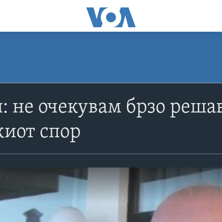
: не очекувам брзо решав
киот спор