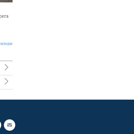
рега
пизоди