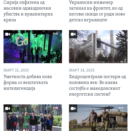
Сирија опфатена од
Украински инженер
масовни одмазднички
загинал на фронтот, но од
убиства и хуманитарна
негови скици се роди ново
криза
детско игралиште
МАРТ 15, 2025
МАРТ 14, 2025
Уметноста добива нова
Хидроцентрали постари од
форма со вештачката
половина век: Во каква
интелигенција
состојба е македонскиот
енергетски систем?