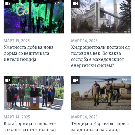
МАРТ 15, 2025
МАРТ 14, 2025
Уметноста добива нова
Хидроцентрали постари од
форма со вештачката
половина век: Во каква
интелигенција
состојба е македонскиот
енергетски систем?
МАРТ 14, 2025
МАРТ 14, 2025
Калифорнија го повлече
Турција и Израел во спрега
законот за отчетност кај
за иднината на Сирија