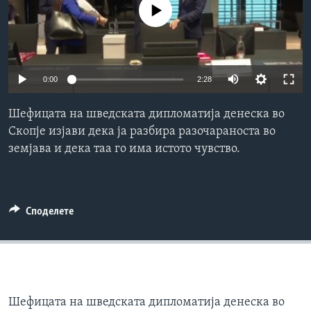
No media source currently available
ИНТЕРВЈУА
Јазици
0:00
2:28
Шефицата на шведската дипломатија денеска во
Скопје изјави дека ја разбира разочараноста во
земјава и дека таа го има истото чувство.
Споделете
Шефицата на шведската дипломатија денеска во