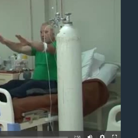
able
2:58