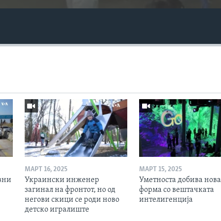
МАРТ 16, 2025
МАРТ 15, 2025
вни
Украински инженер
Уметноста добива нова
загинал на фронтот, но од
форма со вештачката
негови скици се роди ново
интелигенција
детско игралиште