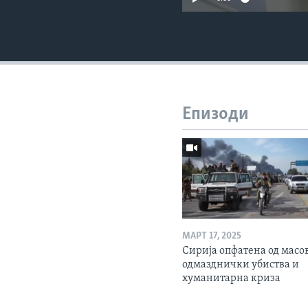
Епизоди
МАРТ 17, 2025
Сирија опфатена од масо
одмазднички убиства и
хуманитарна криза