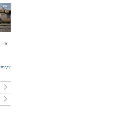
рега
пизоди