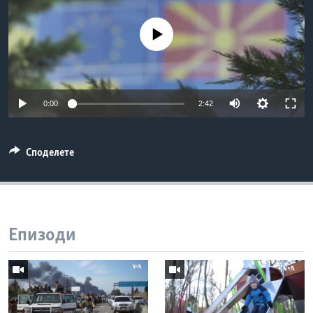
ИНТЕРВЈУА
Јазици
No media source currently available
0:00
2:42
Споделете
Епизоди