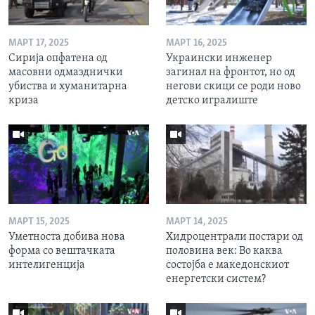
МАРТ 17, 2025
МАРТ 16, 2025
Сирија опфатена од
Украински инженер
масовни одмазднички
загинал на фронтот, но од
убиства и хуманитарна
негови скици се роди ново
криза
детско игралиште
МАРТ 15, 2025
МАРТ 14, 2025
Уметноста добива нова
Хидроцентрали постари од
форма со вештачката
половина век: Во каква
интелигенција
состојба е македонскиот
енергетски систем?