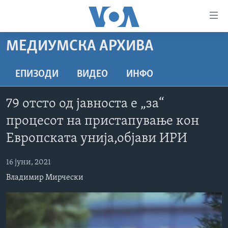
Линкови
за
пристапност
МЕДИУМСКА АРХИВА
ДОМА
Премини
на
РУБРИКИ
ЕПИЗОДИ
ВИДЕО
ИНФО
главната
ФОТОГАЛЕРИИ
САД
содржина
79 отсто од јавноста е „за“
Премини
ДОКУМЕНТАРЦИ
МАКЕДОНИЈА
процесот на пристапување кон
до
АРХИВИРАНА ПРОГРАМА
СВЕТ
страната
Европската унија,објави ИРИ
ЗА НАС
за
ЕКОНОМИЈА
NEWSFLASH - АРХИВА
навигација
16 јуни, 2021
ПОЛИТИКА
ВЕСТИ ОД САД ВО МИНУТА - АРХИВА
Пребарувај
Learning English
Владимир Мирчески
ЗДРАВЈЕ
ИЗБОРИ ВО САД 2020 - АРХИВА
НАКУСО...
НАУКА
УМЕТНОСТ И ЗАБАВА