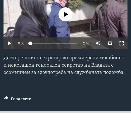
ИНТЕРВЈУА
Јазици
No media source currently available
0:00
2:40
Доскорешниот секретар во премиерскиот кабиент
и некогашен генерален секретар на Владата e
осомничен за злоупотреба на службената положба.
Споделете