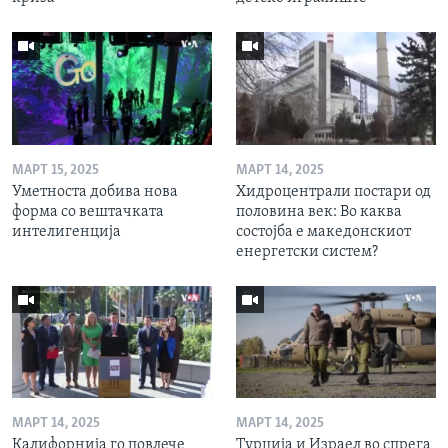
МАРТ 15, 2025
МАРТ 14, 2025
Уметноста добива нова
Хидроцентрали постари од
форма со вештачката
половина век: Во каква
интелигенција
состојба е македонскиот
енергетски систем?
МАРТ 14, 2025
МАРТ 14, 2025
Калифорнија го повлече
Турција и Израел во спрега