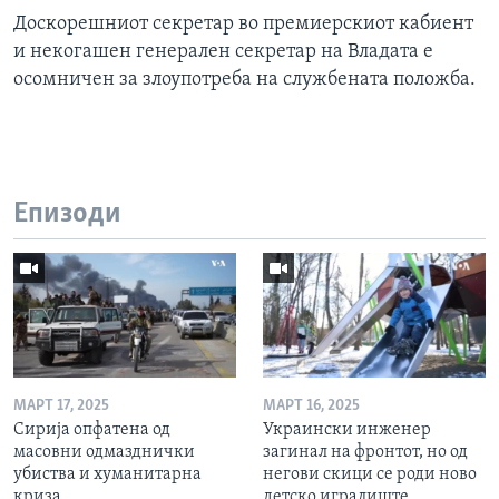
Доскорешниот секретар во премиерскиот кабиент
и некогашен генерален секретар на Владата e
осомничен за злоупотреба на службената положба.
Епизоди
МАРТ 17, 2025
МАРТ 16, 2025
Сирија опфатена од
Украински инженер
масовни одмазднички
загинал на фронтот, но од
убиства и хуманитарна
негови скици се роди ново
криза
детско игралиште