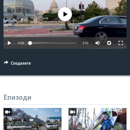
ИНТЕРВЈУА
Јазици
No media source currently available
0:00
3:01
Споделете
Епизоди