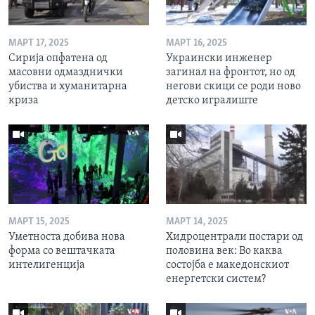
МАРТ 17, 2025
МАРТ 16, 2025
Сирија опфатена од
Украински инженер
масовни одмазднички
загинал на фронтот, но од
убиства и хуманитарна
негови скици се роди ново
криза
детско игралиште
МАРТ 15, 2025
МАРТ 14, 2025
Уметноста добива нова
Хидроцентрали постари од
форма со вештачката
половина век: Во каква
интелигенција
состојба е македонскиот
енергетски систем?