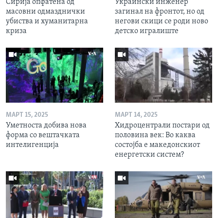
Сирија опфатена од
Украински инженер
масовни одмазднички
загинал на фронтот, но од
убиства и хуманитарна
негови скици се роди ново
криза
детско игралиште
МАРТ 15, 2025
МАРТ 14, 2025
Уметноста добива нова
Хидроцентрали постари од
форма со вештачката
половина век: Во каква
интелигенција
состојба е македонскиот
енергетски систем?