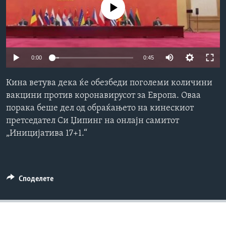
No media source currently available
ИНТЕРВЈУА
Јазици
0:00
0:45
Кина ветува дека ќе обезбеди поголеми количини
вакцини против коронавирусот за Европа. Оваа
порака беше дел од обраќањето на кинескиот
претседател Си Џипинг на онлајн самитот
„Иницијатива 17+1.“
Споделете