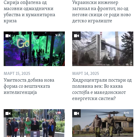
Сирија опфатена од
Украински инженер
масовни одмазднички
загинал на фронтот, но од
убиства и хуманитарна
негови скици се роди ново
криза
детско игралиште
МАРТ 15, 2025
МАРТ 14, 2025
Уметноста добива нова
Хидроцентрали постари од
форма со вештачката
половина век: Во каква
интелигенција
состојба е македонскиот
енергетски систем?