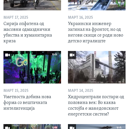
МАРТ 17, 2025
МАРТ 16, 2025
Сирија опфатена од
Украински инженер
масовни одмазднички
загинал на фронтот, но од
убиства и хуманитарна
негови скици се роди ново
криза
детско игралиште
МАРТ 15, 2025
МАРТ 14, 2025
Уметноста добива нова
Хидроцентрали постари од
форма со вештачката
половина век: Во каква
интелигенција
состојба е македонскиот
енергетски систем?