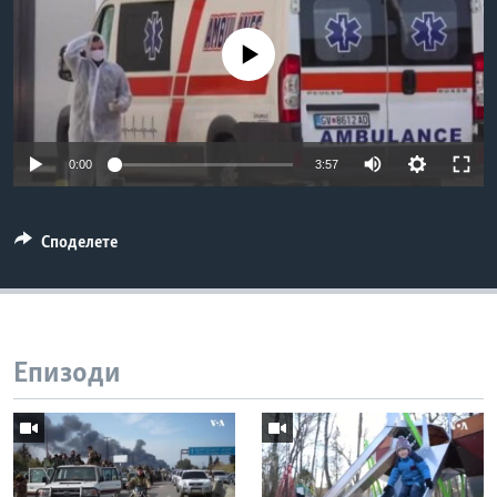
ИНТЕРВЈУА
Јазици
No media source currently available
0:00
3:57
Споделете
Епизоди