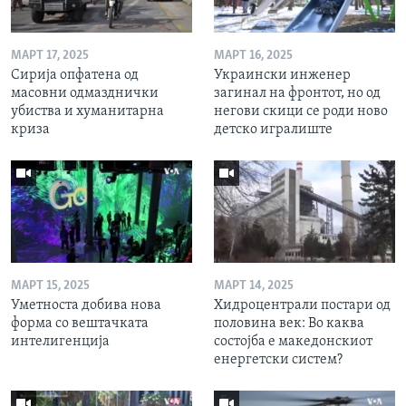
МАРТ 17, 2025
МАРТ 16, 2025
Сирија опфатена од
Украински инженер
масовни одмазднички
загинал на фронтот, но од
убиства и хуманитарна
негови скици се роди ново
криза
детско игралиште
МАРТ 15, 2025
МАРТ 14, 2025
Уметноста добива нова
Хидроцентрали постари од
форма со вештачката
половина век: Во каква
интелигенција
состојба е македонскиот
енергетски систем?