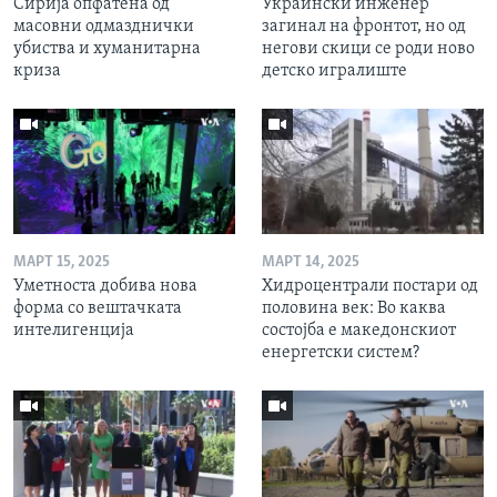
Сирија опфатена од
Украински инженер
масовни одмазднички
загинал на фронтот, но од
убиства и хуманитарна
негови скици се роди ново
криза
детско игралиште
МАРТ 15, 2025
МАРТ 14, 2025
Уметноста добива нова
Хидроцентрали постари од
форма со вештачката
половина век: Во каква
интелигенција
состојба е македонскиот
енергетски систем?