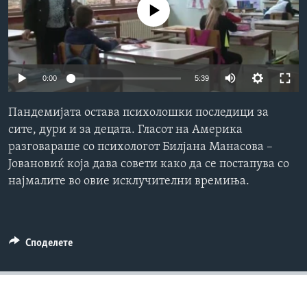
No media source currently available
ИНТЕРВЈУА
Јазици
0:00
5:39
Пандемијата остава психолошки последици за
сите, дури и за децата. Гласот на Америка
разговараше со психологот Билјана Манасова –
Јовановиќ која дава совети како да се постапува со
најмалите во овие исклучителни времиња.
Споделете