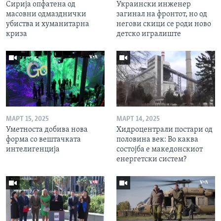
Сирија опфатена од
Украински инженер
масовни одмазднички
загинал на фронтот, но од
убиства и хуманитарна
негови скици се роди ново
криза
детско игралиште
МАРТ 15, 2025
МАРТ 14, 2025
Уметноста добива нова
Хидроцентрали постари од
форма со вештачката
половина век: Во каква
интелигенција
состојба е македонскиот
енергетски систем?