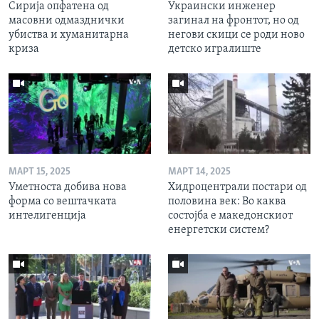
Сирија опфатена од
Украински инженер
масовни одмазднички
загинал на фронтот, но од
убиства и хуманитарна
негови скици се роди ново
криза
детско игралиште
МАРТ 15, 2025
МАРТ 14, 2025
Уметноста добива нова
Хидроцентрали постари од
форма со вештачката
половина век: Во каква
интелигенција
состојба е македонскиот
енергетски систем?