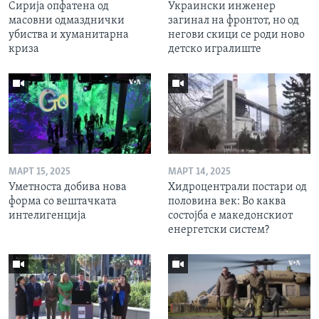
Сирија опфатена од
Украински инженер
масовни одмазднички
загинал на фронтот, но од
убиства и хуманитарна
негови скици се роди ново
криза
детско игралиште
МАРТ 15, 2025
МАРТ 14, 2025
Уметноста добива нова
Хидроцентрали постари од
форма со вештачката
половина век: Во каква
интелигенција
состојба е македонскиот
енергетски систем?