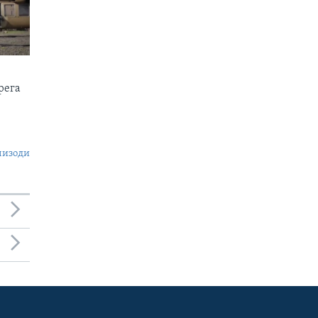
рега
пизоди