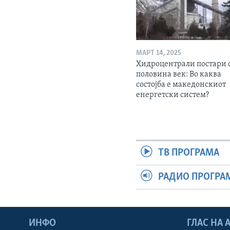
МАРТ 14, 2025
Хидроцентрали постари 
половина век: Во каква
состојба е македонскиот
енергетски систем?
ТВ ПРОГРАМА
РАДИО ПРОГРА
ИНФО
ГЛАС НА