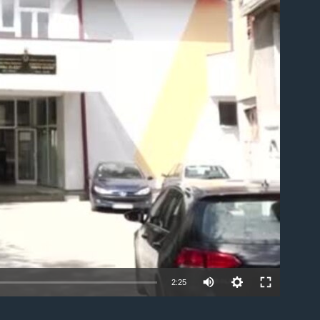
able
2:25