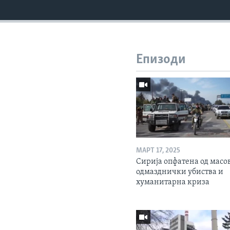
Епизоди
МАРТ 17, 2025
Сирија опфатена од масо
одмазднички убиства и
хуманитарна криза