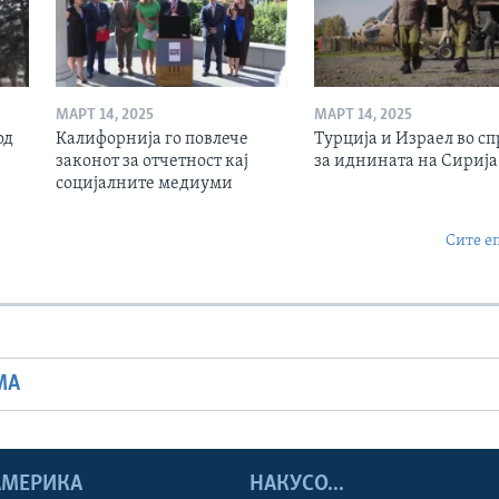
МАРТ 14, 2025
МАРТ 14, 2025
од
Калифорнија го повлече
Турција и Израел во сп
законот за отчетност кај
за иднината на Сирија
социјалните медиуми
Сите е
МА
 АМЕРИКА
НАКУСО...