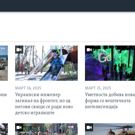
МАРТ 16, 2025
МАРТ 15, 2025
вни
Украински инженер
Уметноста добива нова
загинал на фронтот, но од
форма со вештачката
негови скици се роди ново
интелигенција
детско игралиште