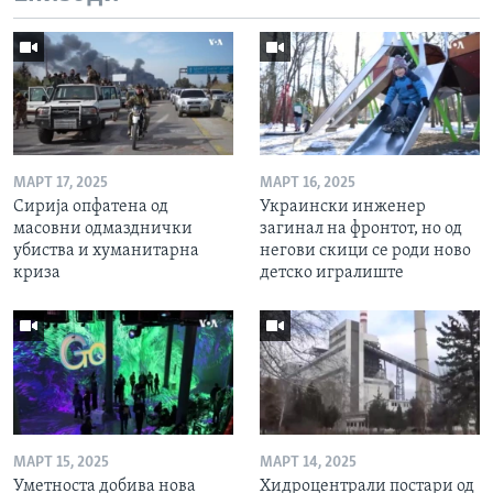
МАРТ 17, 2025
МАРТ 16, 2025
Сирија опфатена од
Украински инженер
масовни одмазднички
загинал на фронтот, но од
убиства и хуманитарна
негови скици се роди ново
криза
детско игралиште
МАРТ 15, 2025
МАРТ 14, 2025
Уметноста добива нова
Хидроцентрали постари од