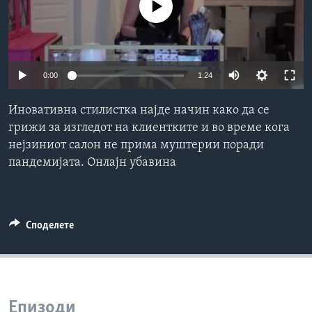
No media source currently available
ИНТЕРВЈУА
Јазици
0:00
1:24
Иновативна стилистка најде начин како да се
грижи за изгледот на клиентките и во време кога
нејзиниот салон не прима муштерии поради
пандемијата. Онлајн убавина
Споделете
Епизоди