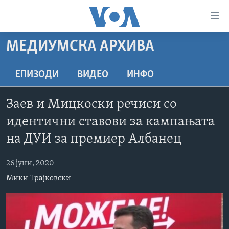
Линкови
за
пристапност
МЕДИУМСКА АРХИВА
ДОМА
Премини
на
РУБРИКИ
ЕПИЗОДИ
ВИДЕО
ИНФО
главната
ФОТОГАЛЕРИИ
САД
содржина
Заев и Мицкоски речиси со
Премини
ДОКУМЕНТАРЦИ
МАКЕДОНИЈА
идентични ставови за кампањата
до
АРХИВИРАНА ПРОГРАМА
СВЕТ
страната
на ДУИ за премиер Албанец
ЗА НАС
за
ЕКОНОМИЈА
NEWSFLASH - АРХИВА
навигација
26 јуни, 2020
ПОЛИТИКА
ВЕСТИ ОД САД ВО МИНУТА - АРХИВА
Пребарувај
Learning English
Мики Трајковски
ЗДРАВЈЕ
ИЗБОРИ ВО САД 2020 - АРХИВА
НАКУСО...
НАУКА
УМЕТНОСТ И ЗАБАВА