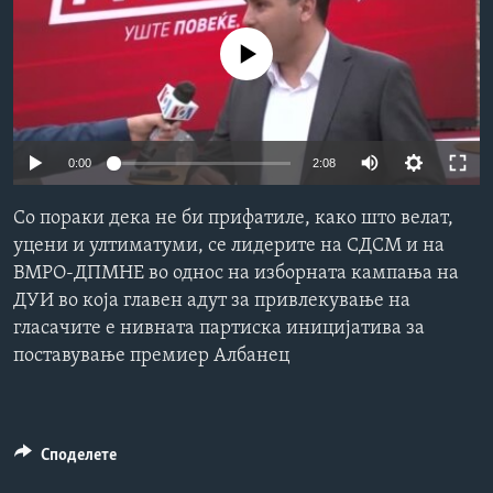
ИНТЕРВЈУА
Јазици
No media source currently available
0:00
2:08
Со пораки дека не би прифатиле, како што велат,
уцени и ултиматуми, се лидерите на СДСМ и на
ВМРО-ДПМНЕ во однос на изборната кампања на
ДУИ во која главен адут за привлекување на
гласачите е нивната партиска иницијатива за
поставување премиер Албанец
Споделете