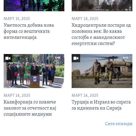
МАРТ 15, 2025
МАРТ 14, 2025
Уметноста добива нова
Хидроцентрали постари од
форма со вештачката
половина век: Во каква
интелигенција
состојба е македонскиот
енергетски систем?
МАРТ 14, 2025
МАРТ 14, 2025
Калифорнија го повлече
Турција и Израел во спрега
законот за отчетност кај
за иднината на Сирија
социјалните медиуми
Сите епизоди