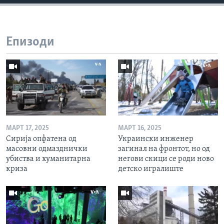
Епизоди
МАРТ 17, 2025
МАРТ 16, 2025
Сирија опфатена од
Украински инженер
масовни одмазднички
загинал на фронтот, но од
убиства и хуманитарна
негови скици се роди ново
криза
детско игралиште