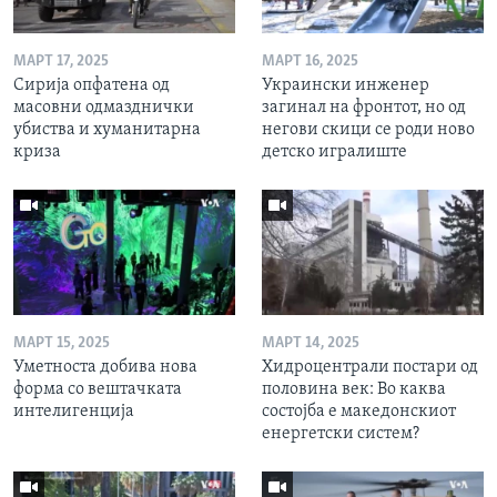
МАРТ 17, 2025
МАРТ 16, 2025
Сирија опфатена од
Украински инженер
масовни одмазднички
загинал на фронтот, но од
убиства и хуманитарна
негови скици се роди ново
криза
детско игралиште
МАРТ 15, 2025
МАРТ 14, 2025
Уметноста добива нова
Хидроцентрали постари од
форма со вештачката
половина век: Во каква
интелигенција
состојба е македонскиот
енергетски систем?