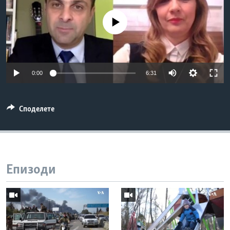
ИНТЕРВЈУА
Јазици
No media source currently available
0:00
6:31
Споделете
Епизоди