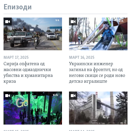
Епизоди
МАРТ 17, 2025
МАРТ 16, 2025
Сирија опфатена од
Украински инженер
масовни одмазднички
загинал на фронтот, но од
убиства и хуманитарна
негови скици се роди ново
криза
детско игралиште