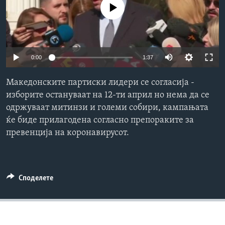
No media source currently available
ИНТЕРВЈУА
Јазици
0:00
1:37
Македонските партиски лидери се согласија -
изборите остануваат на 12-ти април но нема да се
одржуваат митинзи и големи собири, кампањата
ќе биде прилагодена согласно препораките за
превенција на коронавирусот.
Споделете