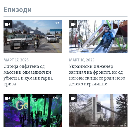
Епизоди
МАРТ 17, 2025
МАРТ 16, 2025
Сирија опфатена од
Украински инженер
масовни одмазднички
загинал на фронтот, но од
убиства и хуманитарна
негови скици се роди ново
криза
детско игралиште