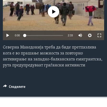
ИНТЕРВЈУА
Јазици
No media source currently available
0:00
2:33
Северна Македонија треба да биде претпазлива
кога е во прашање можноста за повторно
активирање на западно-балканската емигрантска,
рута предупредуваат граѓански активисти
Споделете