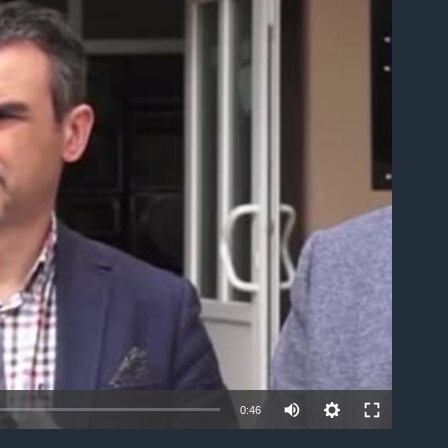
able
0:46