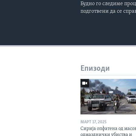
Будно го следиме проц
подготвени да се спра
Епизоди
МАРТ 17, 2025
Сирија опфатена од масо
одмазднички убиства и