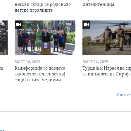
негови скици се роди ново
интелигенција
детско игралиште
МАРТ 14, 2025
МАРТ 14, 2025
од
Калифорнија го повлече
Турција и Израел во сп
законот за отчетност кај
за иднината на Сирија
социјалните медиуми
Сите е