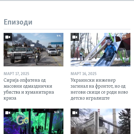
Епизоди
МАРТ 17, 2025
МАРТ 16, 2025
Сирија опфатена од
Украински инженер
масовни одмазднички
загинал на фронтот, но од
убиства и хуманитарна
негови скици се роди ново
криза
детско игралиште