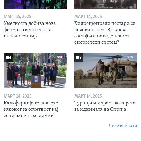
МАРТ 15, 2025
МАРТ 14, 2025
Уметноста добива нова
Хидроцентрали постари од
форма со вештачката
половина век: Во каква
интелигенција
состојба е македонскиот
енергетски систем?
МАРТ 14, 2025
МАРТ 14, 2025
Калифорнија го повлече
Турција и Израел во спрега
законот за отчетност кај
за иднината на Сирија
социјалните медиуми
Сите епизоди