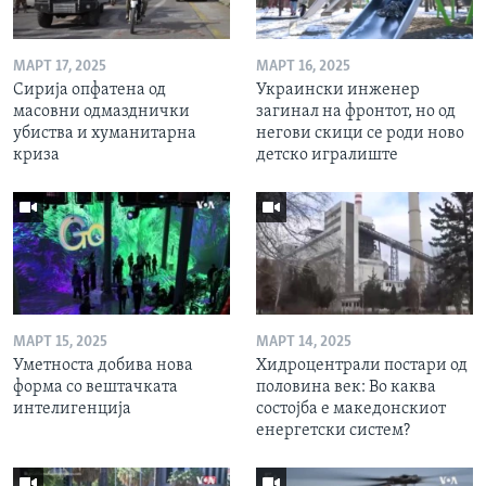
МАРТ 17, 2025
МАРТ 16, 2025
Сирија опфатена од
Украински инженер
масовни одмазднички
загинал на фронтот, но од
убиства и хуманитарна
негови скици се роди ново
криза
детско игралиште
МАРТ 15, 2025
МАРТ 14, 2025
Уметноста добива нова
Хидроцентрали постари од
форма со вештачката
половина век: Во каква
интелигенција
состојба е македонскиот
енергетски систем?