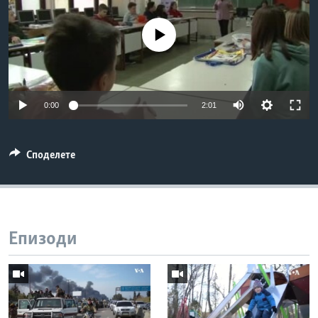
ИНТЕРВЈУА
Јазици
No media source currently available
0:00
2:01
Споделете
Епизоди