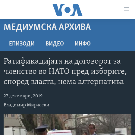
Линкови
за
пристапност
МЕДИУМСКА АРХИВА
ДОМА
Премини
на
РУБРИКИ
ЕПИЗОДИ
ВИДЕО
ИНФО
главната
ФОТОГАЛЕРИИ
САД
содржина
Ратификацијата на договорот за
Премини
ДОКУМЕНТАРЦИ
МАКЕДОНИЈА
членство во НАТО пред изборите,
до
АРХИВИРАНА ПРОГРАМА
СВЕТ
страната
според власта, нема алтернатива
ЗА НАС
за
ЕКОНОМИЈА
NEWSFLASH - АРХИВА
навигација
27 декември, 2019
ПОЛИТИКА
ВЕСТИ ОД САД ВО МИНУТА - АРХИВА
Пребарувај
Learning English
Владимир Мирчески
ЗДРАВЈЕ
ИЗБОРИ ВО САД 2020 - АРХИВА
НАКУСО...
НАУКА
УМЕТНОСТ И ЗАБАВА