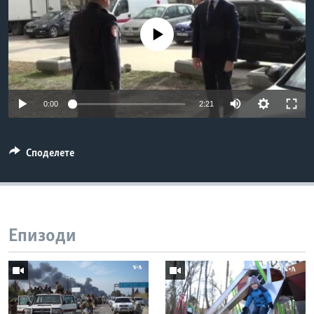
ИНТЕРВЈУА
Јазици
No media source currently available
0:00
2:21
Споделете
Епизоди