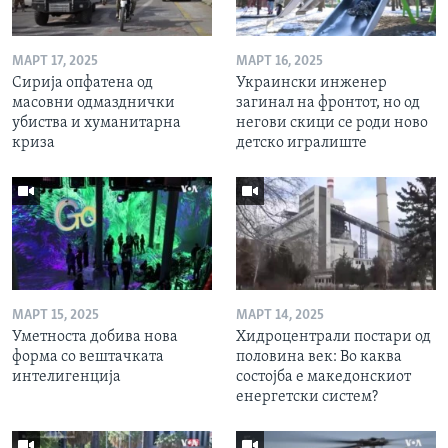
МАРТ 17, 2025
МАРТ 16, 2025
Сирија опфатена од
Украински инженер
масовни одмазднички
загинал на фронтот, но од
убиства и хуманитарна
негови скици се роди ново
криза
детско игралиште
МАРТ 15, 2025
МАРТ 14, 2025
Уметноста добива нова
Хидроцентрали постари од
форма со вештачката
половина век: Во каква
интелигенција
состојба е македонскиот
енергетски систем?