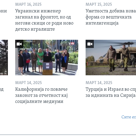
МАРТ 16, 2025
МАРТ 15, 2025
вни
Украински инженер
Уметноста добива нова
загинал на фронтот, но од
форма со вештачката
негови скици се роди ново
интелигенција
детско игралиште
МАРТ 14, 2025
МАРТ 14, 2025
од
Калифорнија го повлече
Турција и Израел во сп
законот за отчетност кај
за иднината на Сирија
социјалните медиуми
Сите е