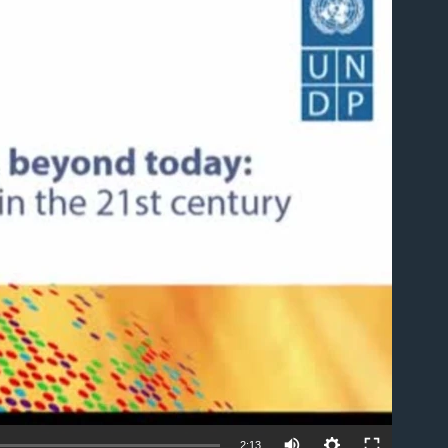
able
2:13