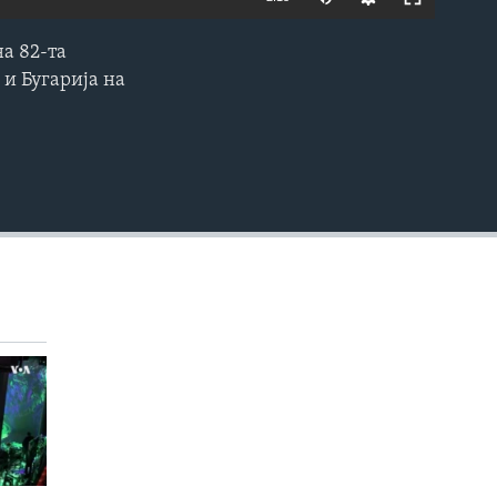
на 82-та
EMBED
 и Бугарија на