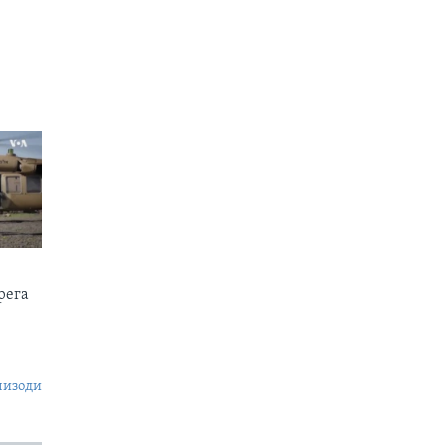
рега
пизоди