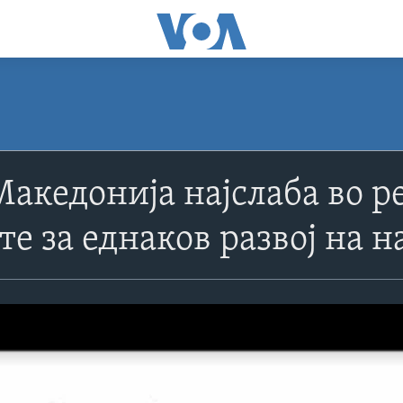
акедонија најслаба во р
е за еднаков развој на н