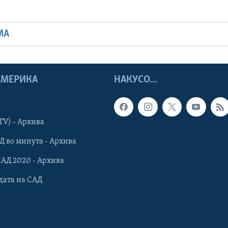
МА
 АМЕРИКА
НАКУСО...
TV) - Архива
Д во минута - Архива
САД 2020 - Архива
дата на САД