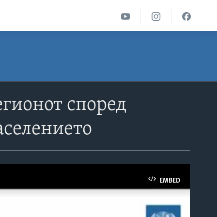
егионот според
аселението
EMBED