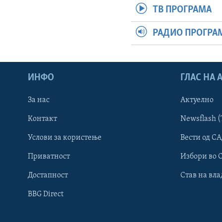
ТВ ПРОГРАМА
РАДИО ПРОГРА
ИНФО
ГЛАС НА
За нас
Актуелно
Контакт
Newsflash (
Learning English
Услови за користење
Вести од СА
Приватност
Избори во 
НАКУСО...
Достапност
Став на вла
BBG Direct
Јазици