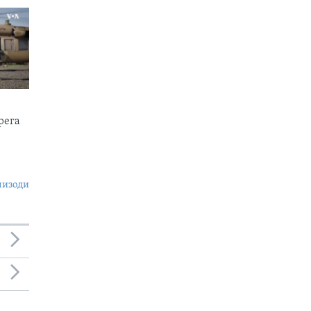
рега
пизоди