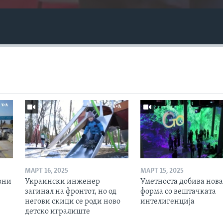
МАРТ 16, 2025
МАРТ 15, 2025
вни
Украински инженер
Уметноста добива нова
загинал на фронтот, но од
форма со вештачката
негови скици се роди ново
интелигенција
детско игралиште