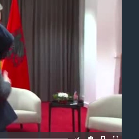
able
2:41