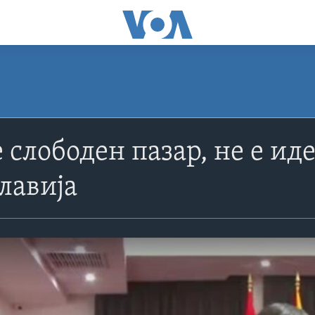
 слободен пазар, не е ид
славија