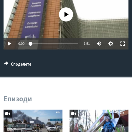
ИНТЕРВЈУА
Јазици
No media source currently available
0:00
1:51
Споделете
Епизоди