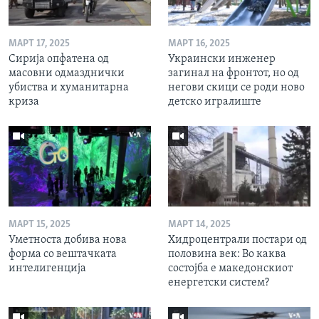
МАРТ 17, 2025
МАРТ 16, 2025
Сирија опфатена од
Украински инженер
масовни одмазднички
загинал на фронтот, но од
убиства и хуманитарна
негови скици се роди ново
криза
детско игралиште
МАРТ 15, 2025
МАРТ 14, 2025
Уметноста добива нова
Хидроцентрали постари од
форма со вештачката
половина век: Во каква
интелигенција
состојба е македонскиот
енергетски систем?