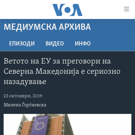
Линкови
за
пристапност
МЕДИУМСКА АРХИВА
ДОМА
Премини
на
РУБРИКИ
ЕПИЗОДИ
ВИДЕО
ИНФО
главната
ФОТОГАЛЕРИИ
САД
содржина
Ветото на ЕУ за преговори на
Премини
ДОКУМЕНТАРЦИ
МАКЕДОНИЈА
Северна Македонија е сериозно
до
АРХИВИРАНА ПРОГРАМА
СВЕТ
страната
назадување
ЗА НАС
за
ЕКОНОМИЈА
NEWSFLASH - АРХИВА
навигација
23 октомври, 2019
ПОЛИТИКА
ВЕСТИ ОД САД ВО МИНУТА - АРХИВА
Пребарувај
Learning English
Милена Ѓорѓиевска
ЗДРАВЈЕ
ИЗБОРИ ВО САД 2020 - АРХИВА
НАКУСО...
НАУКА
УМЕТНОСТ И ЗАБАВА