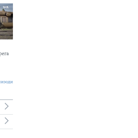
рега
пизоди