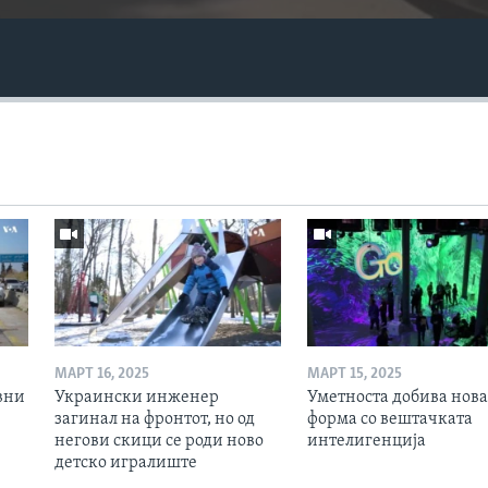
МАРТ 16, 2025
МАРТ 15, 2025
вни
Украински инженер
Уметноста добива нова
загинал на фронтот, но од
форма со вештачката
негови скици се роди ново
интелигенција
детско игралиште