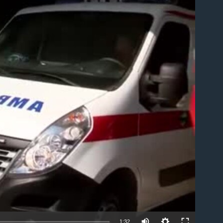
able
1:32