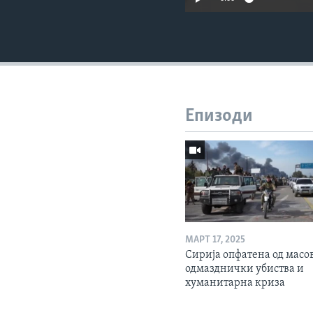
Епизоди
МАРТ 17, 2025
Сирија опфатена од масо
одмазднички убиства и
хуманитарна криза