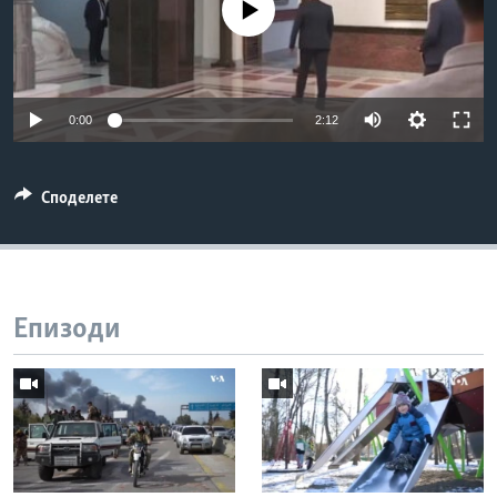
No media source currently available
ИНТЕРВЈУА
Јазици
0:00
2:12
Споделете
Епизоди