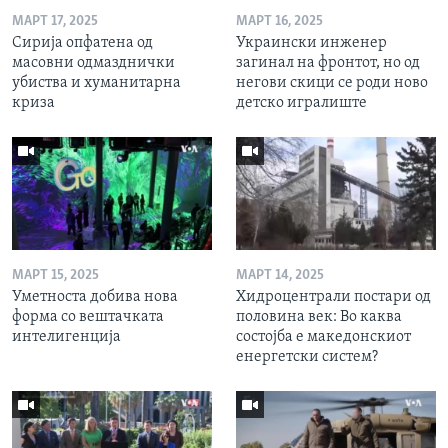
МАРТ 17, 2025
МАРТ 16, 2025
Сирија опфатена од
Украински инженер
масовни одмазднички
загинал на фронтот, но од
убиства и хуманитарна
негови скици се роди ново
криза
детско игралиште
МАРТ 15, 2025
МАРТ 14, 2025
Уметноста добива нова
Хидроцентрали постари од
форма со вештачката
половина век: Во каква
интелигенција
состојба е македонскиот
енергетски систем?