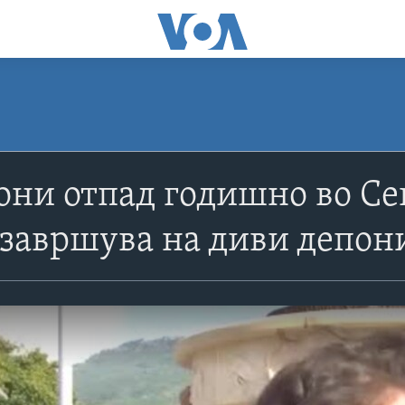
они отпад годишно во Се
 завршува на диви депон