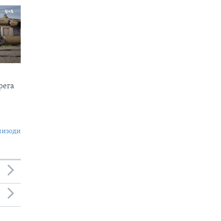
рега
пизоди