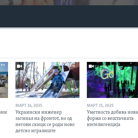
МАРТ 16, 2025
МАРТ 15, 2025
вни
Украински инженер
Уметноста добива нова
загинал на фронтот, но од
форма со вештачката
негови скици се роди ново
интелигенција
детско игралиште