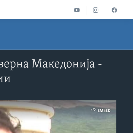
верна Македонија -
ии
EMBED