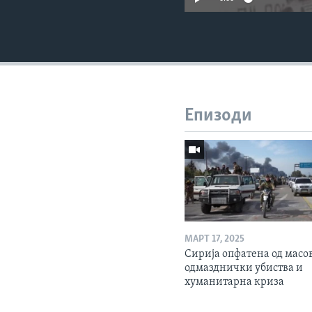
Епизоди
МАРТ 17, 2025
Сирија опфатена од масо
одмазднички убиства и
хуманитарна криза