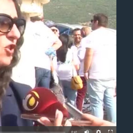
able
0:41