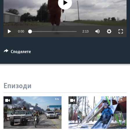
No media source currently available
ИНТЕРВЈУА
Јазици
0:00
2:13
Споделете
Епизоди