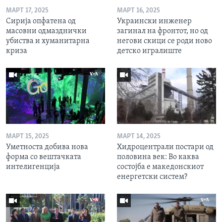
МАРТ 17, 2025
МАРТ 16, 2025
Сирија опфатена од
Украински инженер
масовни одмазднички
загинал на фронтот, но од
убиства и хуманитарна
негови скици се роди ново
криза
детско игралиште
МАРТ 15, 2025
МАРТ 14, 2025
Уметноста добива нова
Хидроцентрали постари од
форма со вештачката
половина век: Во каква
интелигенција
состојба е македонскиот
енергетски систем?