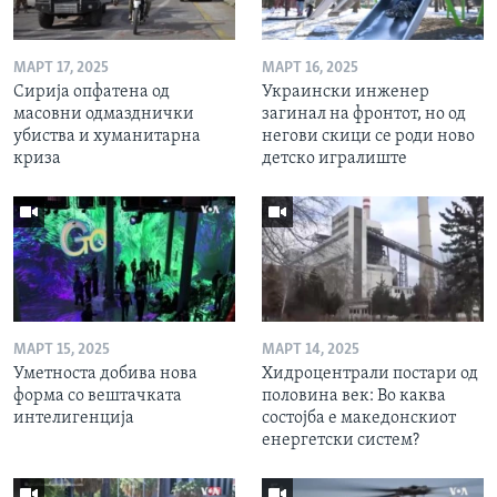
МАРТ 17, 2025
МАРТ 16, 2025
Сирија опфатена од
Украински инженер
масовни одмазднички
загинал на фронтот, но од
убиства и хуманитарна
негови скици се роди ново
криза
детско игралиште
МАРТ 15, 2025
МАРТ 14, 2025
Уметноста добива нова
Хидроцентрали постари од
форма со вештачката
половина век: Во каква
интелигенција
состојба е македонскиот
енергетски систем?