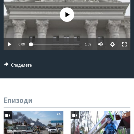
ИНТЕРВЈУА
Јазици
No media source currently available
0:00
1:59
Споделете
Епизоди