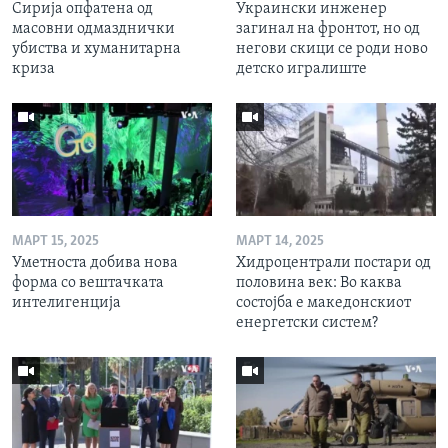
Сирија опфатена од
Украински инженер
масовни одмазднички
загинал на фронтот, но од
убиства и хуманитарна
негови скици се роди ново
криза
детско игралиште
МАРТ 15, 2025
МАРТ 14, 2025
Уметноста добива нова
Хидроцентрали постари од
форма со вештачката
половина век: Во каква
интелигенција
состојба е македонскиот
енергетски систем?