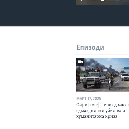
Епизоди
МАРТ 17, 2025
Сирија опфатена од масо
одмазднички убиства и
хуманитарна криза