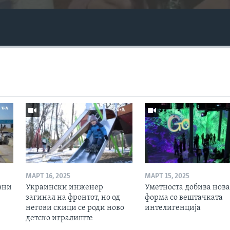
МАРТ 16, 2025
МАРТ 15, 2025
вни
Украински инженер
Уметноста добива нова
загинал на фронтот, но од
форма со вештачката
негови скици се роди ново
интелигенција
детско игралиште