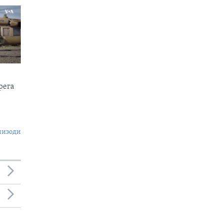
рега
пизоди