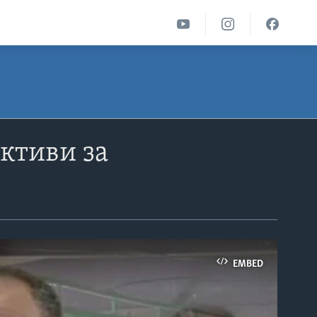
ективи за
EMBED