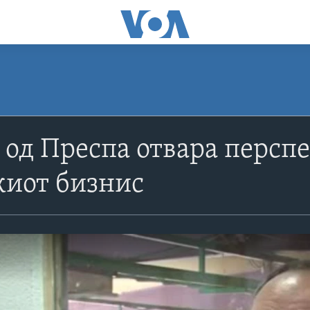
 од Преспа отвара персп
киот бизнис