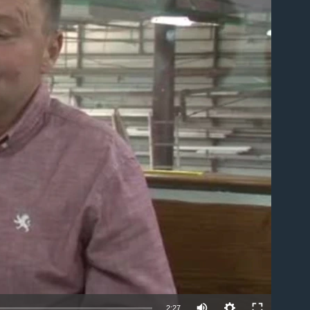
able
2:27