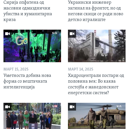
Сирија опфатена од
Украински инженер
масовни одмазднички
загинал на фронтот, но од
убиства и хуманитарна
негови скици се роди ново
криза
детско игралиште
МАРТ 15, 2025
МАРТ 14, 2025
Уметноста добива нова
Хидроцентрали постари од
форма со вештачката
половина век: Во каква
интелигенција
состојба е македонскиот
енергетски систем?